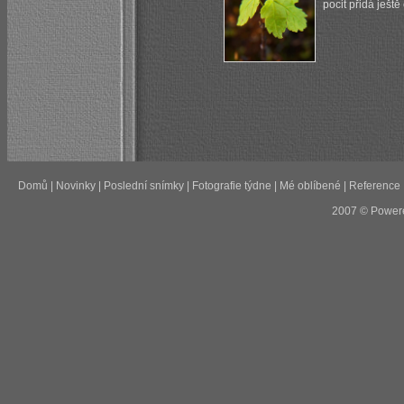
pocit přidá ješt
Domů
|
Novinky
|
Poslední snímky
|
Fotografie týdne
|
Mé oblíbené
|
Reference
2007 © Power