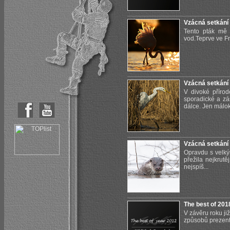
Vzácná setkání
Tento pták mě 
vod.Teprve ve Fr
Vzácná setkání 
V divoké příro
sporadické a zá
dálce. Jen málok
Vzácná setkání -
Opravdu s velký
přežila nejkrutě
nejspíš...
The best of 201
V závěru roku ji
způsobů prezenta