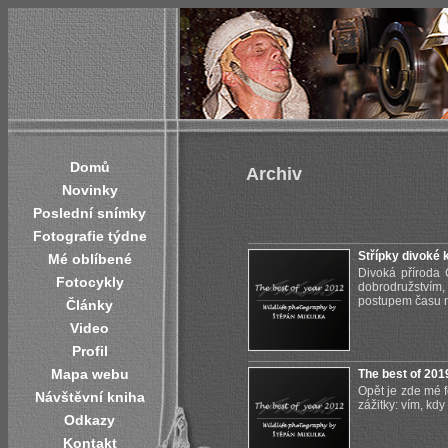
Domů
Archiv
Novinky
Poslední snímky
Fotografie týdne
Střípky divoké 
Mé oblíbené
Divoká příroda 
Fotocykly
dobrodružstvím,
postupem času na
Články
Video
Profil
Mapa webu
The best of 201
Opět je zde mé f
Návštěvní kniha
zážitky: vím, kdy
Odkazy
Kontakt