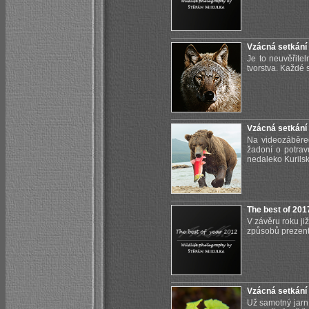
Vzácná setkání 
Je to neuvěřite
tvorstva. Každé 
Vzácná setkání
Na videozáběre
žadoní o potrav
nedaleko Kurilsk
The best of 201
V závěru roku ji
způsobů prezenta
Vzácná setkání 
Už samotný jarn