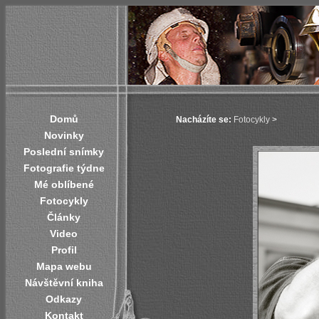
Domů
Nacházíte se:
Fotocykly
>
Novinky
Poslední snímky
Fotografie týdne
Mé oblíbené
Fotocykly
Články
Video
Profil
Mapa webu
Návštěvní kniha
Odkazy
Kontakt