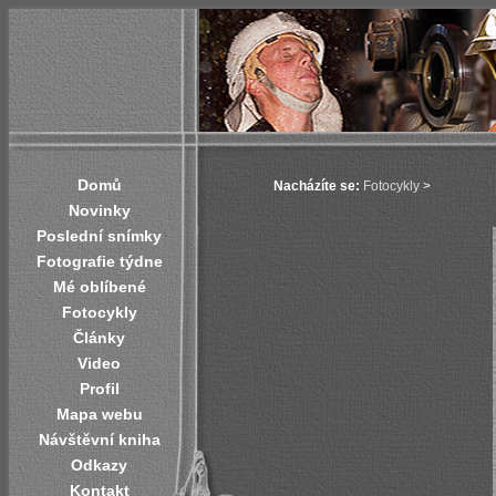
Domů
Nacházíte se:
Fotocykly
>
Novinky
Poslední snímky
Fotografie týdne
Mé oblíbené
Fotocykly
Články
Video
Profil
Mapa webu
Návštěvní kniha
Odkazy
Kontakt