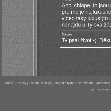
Ahoj chlape, to jsou 
pro mě je nejluxusněj
video taky luxus!)to 
nenajdu u Tylova žádn
Štěpán
Ty psal život:-). Děk
Domů
|
Novinky
|
Poslední snímky
|
Fotografie týdne
|
Mé oblíbené
|
Reference
2007 © Power