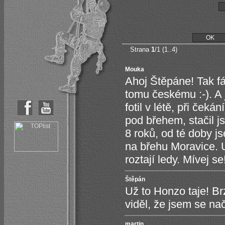
Strana
1
/1 (1..4)
Mouka
Ahoj Štěpáne! Tak fá
tomu českému :-). A j
fotil v létě, při če
pod břehem, stačil j
8 roků, od té doby j
na břehu Moravice. U
roztají ledy. Mívej se
Štěpán
Už to Honzo taje! Br
viděl, že jsem se nače
martin