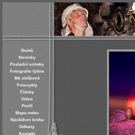
Domů
Novinky
Poslední snímky
Fotografie týdne
Mé oblíbené
Fotocykly
Články
Video
Profil
Mapa webu
Návštěvní kniha
Odkazy
Kontakt