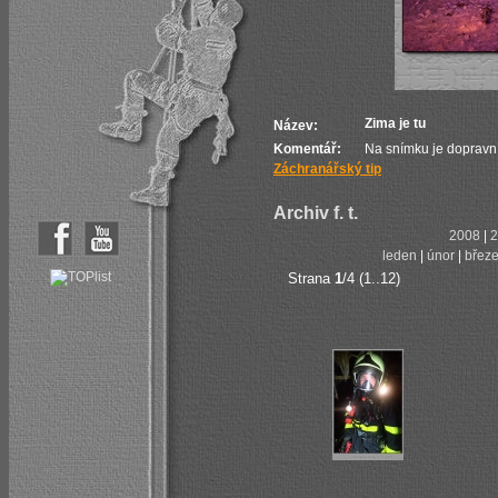
Zima je tu
Název:
Komentář:
Na snímku je dopravní
Záchranářský tip
Archiv f. t.
2008
|
2
leden
|
únor
|
břez
Strana
1
/4 (1..12)