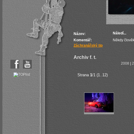
Náledí...
Název:
Komentář:
Někdy člověka
Záchranářský tip
Archiv f. t.
2008
|
2
Strana
1
/1 (1..12)