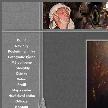
Domů
Novinky
Poslední snímky
Fotografie týdne
Mé oblíbené
Fotocykly
Články
Video
Profil
Mapa webu
Návštěvní kniha
Odkazy
Kontakt