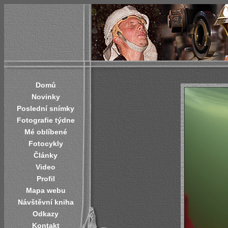
Domů
Novinky
Poslední snímky
Fotografie týdne
Mé oblíbené
Fotocykly
Články
Video
Profil
Mapa webu
Návštěvní kniha
Odkazy
Kontakt