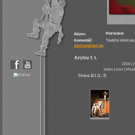
Pod ledem
Název:
Komentář:
Tradiční zimní výcv
Záchranářský tip
Archiv f. t.
2008
|
2
leden
|
únor
|
břez
Strana
1
/1 (1..3)