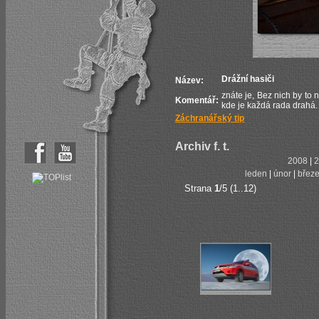
Drážní hasiči
Název:
znáte je, Bez nich by to 
Komentář:
kde je každá rada drahá.
Záchranářský tip
Archiv f. t.
2008
|
2
leden
|
únor
|
břez
Strana
1
/5 (1..12)