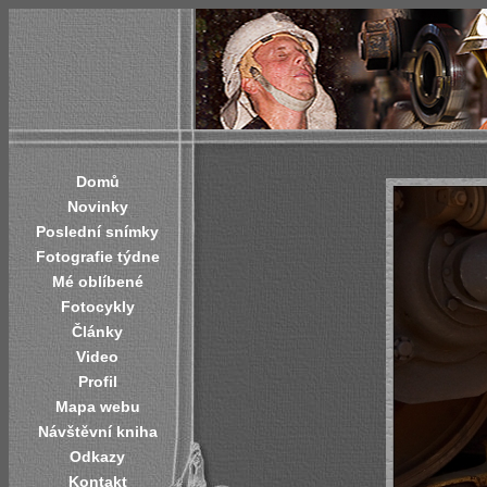
Domů
Novinky
Poslední snímky
Fotografie týdne
Mé oblíbené
Fotocykly
Články
Video
Profil
Mapa webu
Návštěvní kniha
Odkazy
Kontakt