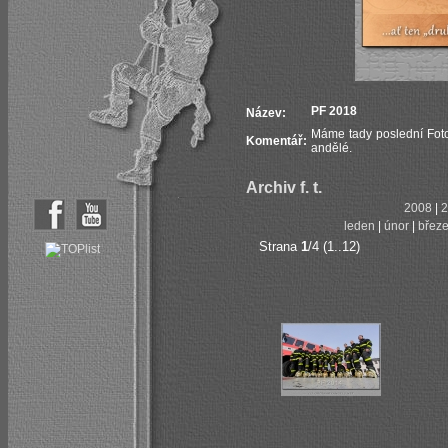
PF 2018
Název:
Máme tady poslední Foto
Komentář:
andělé.
Archiv f. t.
2008
|
2
leden
|
únor
|
břez
Strana
1
/4 (1..12)