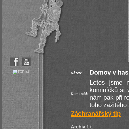
Domov v has
Název:
Letos jsme m
kominíčků si 
Komentář:
nám pak při r
toho zažitého 
Záchranářský tip
Archiv f. t.