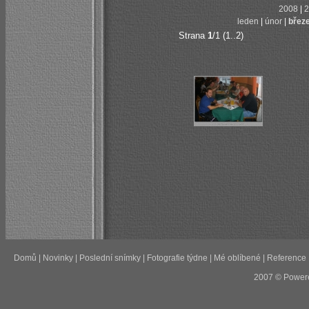
2008
|
2
leden
|
únor
|
břez
Strana
1
/1 (1..2)
Domů
|
Novinky
|
Poslední snímky
|
Fotografie týdne
|
Mé oblíbené
|
Reference
2007 © Power