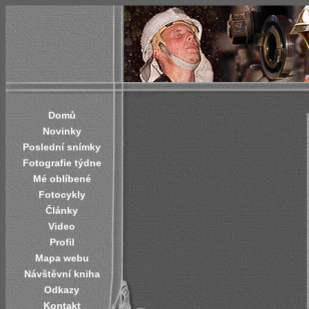
Domů
Novinky
Poslední snímky
Fotografie týdne
Mé oblíbené
Fotocykly
Články
Video
Profil
Mapa webu
Návštěvní kniha
Odkazy
Kontakt