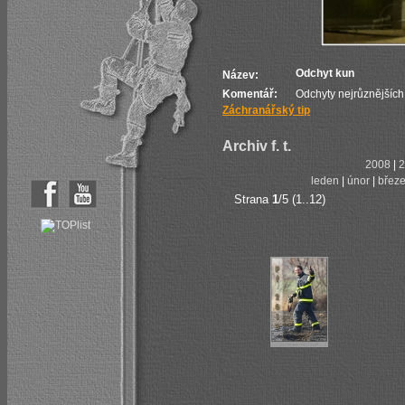
Odchyt kun
Název:
Komentář:
Odchyty nejrůznějších 
Záchranářský tip
Archiv f. t.
2008
|
2
leden
|
únor
|
břez
Strana
1
/5 (1..12)