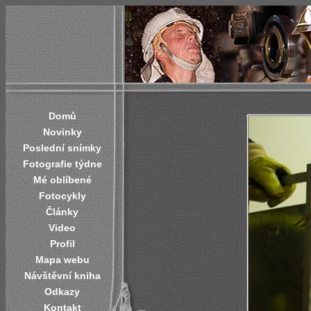
Domů
Novinky
Poslední snímky
Fotografie týdne
Mé oblíbené
Fotocykly
Články
Video
Profil
Mapa webu
Návštěvní kniha
Odkazy
Kontakt