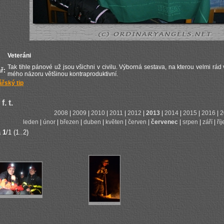
Veteráni
Tak tihle pánové už jsou všichni v civilu. Výborná sestava, na kterou velmi r
ř:
mého názoru většinou kontraproduktivní.
řský tip
f. t.
2008
|
2009
|
2010
|
2011
|
2012
|
2013
|
2014
|
2015
|
2016
|
2
leden
|
únor
|
březen
|
duben
|
květen
|
červen
|
červenec
|
srpen
|
září
|
ří
a
1
/1 (1..2)