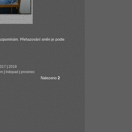
ád vzpomínám. Přehazování směn je podle
017
|
2018
jen
|
listopad
|
prosinec
Nalezeno
2