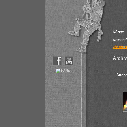
Název:
Komentá
Záchraná
Archiv 
Stran