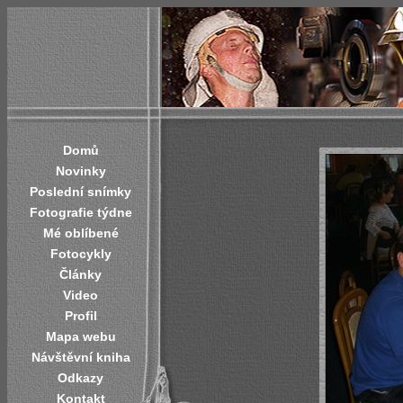
Domů
Novinky
Poslední snímky
Fotografie týdne
Mé oblíbené
Fotocykly
Články
Video
Profil
Mapa webu
Návštěvní kniha
Odkazy
Kontakt