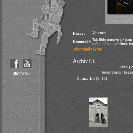
Veteráni
Název:
Tak tihle pánové už jsou
Komentář:
mého názoru většinou kon
Záchranářský tip
Archiv f. t.
2008
|
2
leden
|
únor
|
břez
Strana
1
/5 (1..12)