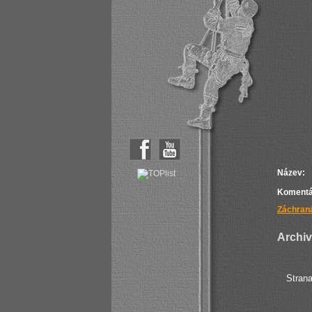
Název:
Komentá
Záchraná
Archiv 
Stran