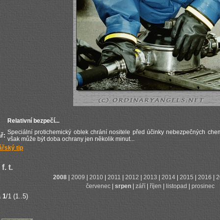
Relativní bezpečí...
Speciální protichemický oblek chrání nositele před účinky nebezpečných chem
ř:
však může být doba ochrany jen několik minut...
řský tip
f. t.
2008
|
2009
|
2010
|
2011
|
2012
|
2013
|
2014
|
2015
|
2016
|
2
červenec
|
srpen
|
září
|
říjen
|
listopad
|
prosinec
a
1
/1 (1..5)