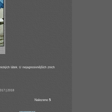
ických látek. U nejagresivnějších znich
017
|
2018
Nalezeno
5