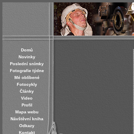
Domů
Novinky
Poslední snímky
Fotografie týdne
Mé oblíbené
Fotocykly
Články
Video
Profil
Mapa webu
Návštěvní kniha
Odkazy
Kontakt