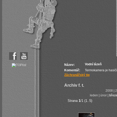
Vodní lázeň
Název:
Komentář:
Termokamera je hasičů
Záchranářský tip
Archiv f. t.
2008
|
2
leden
|
únor
|
břez
Strana
1
/1 (1..5)