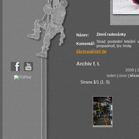
Zimní radovánky
Název:
Snad poslední letošní 
Komentář:
propadnutí, tzv. hroty.
Záchranářský tip
Archiv f. t.
2008
|
2
leden
|
únor
|
břez
Strana
1
/1 (1..5)