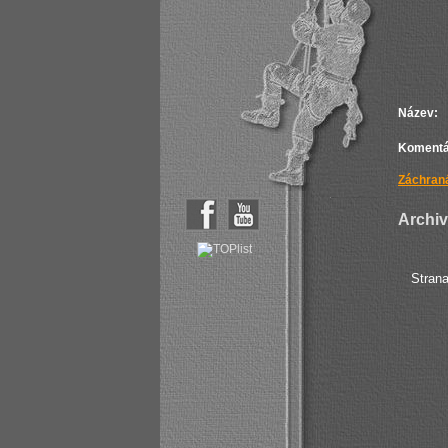
Název:
Komentá
Záchraná
Archiv 
Stran