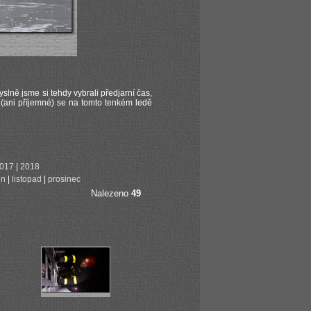
lně jsme si tehdy vybrali předjarní čas,
(ani příjemné) se na tomto tenkém ledě
017
|
2018
en
|
listopad
|
prosinec
Nalezeno
49