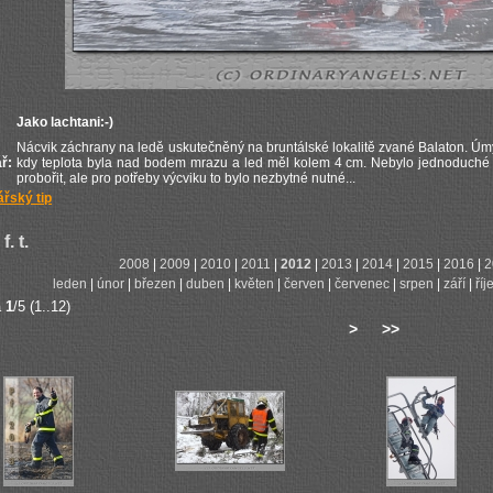
Jako lachtani:-)
Nácvik záchrany na ledě uskutečněný na bruntálské lokalitě zvané Balaton. Úmys
ř:
kdy teplota byla nad bodem mrazu a led měl kolem 4 cm. Nebylo jednoduché 
probořit, ale pro potřeby výcviku to bylo nezbytné nutné...
řský tip
f. t.
2008
|
2009
|
2010
|
2011
|
2012
|
2013
|
2014
|
2015
|
2016
|
2
leden
|
únor
|
březen
|
duben
|
květen
|
červen
|
červenec
|
srpen
|
září
|
říj
a
1
/5 (1..12)