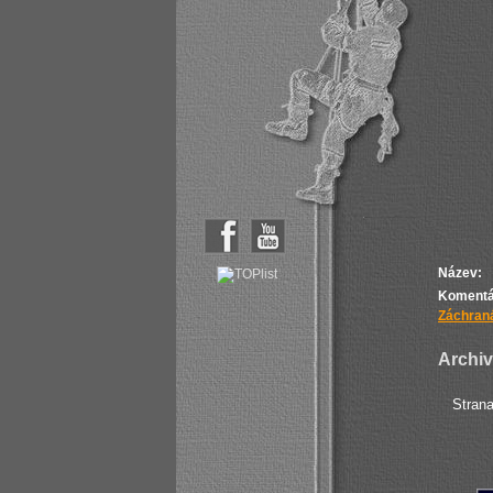
Název:
Komentá
Záchraná
Archiv 
Stran