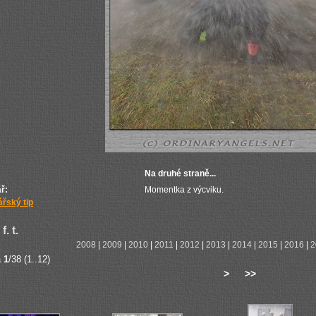
Na druhé straně...
ř:
Momentka z výcviku.
řský tip
f. t.
2008
|
2009
|
2010
|
2011
|
2012
|
2013
|
2014
|
2015
|
2016
|
2
a
1
/38 (1..12)