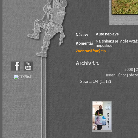
Auto neplave
Název:
Na snímku je vidět vytaž
Komentář:
nepoškodí.
Záchranářský tip
Archiv f. t.
2008
|
2
leden
|
únor
|
břez
Strana
1
/4 (1..12)