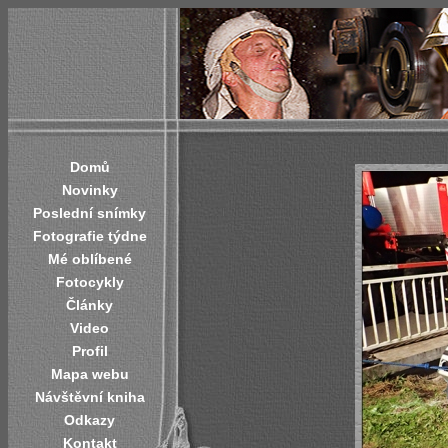
Domů
Novinky
Poslední snímky
Fotografie týdne
Mé oblíbené
Fotocykly
Články
Video
Profil
Mapa webu
Návštěvní kniha
Odkazy
Kontakt