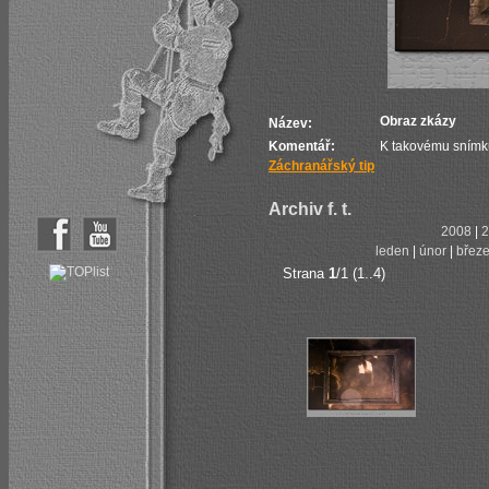
Obraz zkázy
Název:
Komentář:
K takovému snímku
Záchranářský tip
Archiv f. t.
2008
|
2
leden
|
únor
|
břez
Strana
1
/1 (1..4)