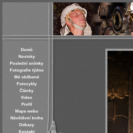
Domů
Novinky
Poslední snímky
Fotografie týdne
Mé oblíbené
Fotocykly
Články
Video
Profil
Mapa webu
Návštěvní kniha
Odkazy
Kontakt