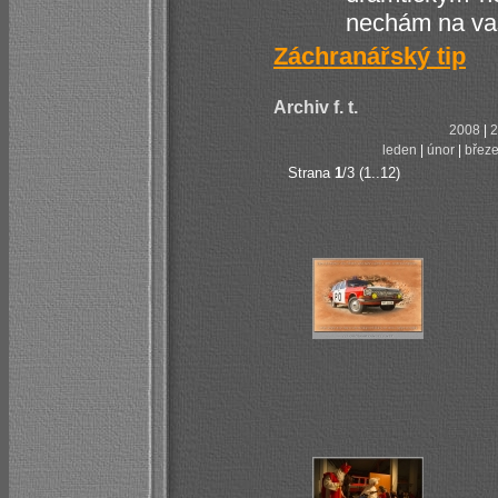
nechám na va
Záchranářský tip
Archiv f. t.
2008
|
2
leden
|
únor
|
břez
Strana
1
/3 (1..12)