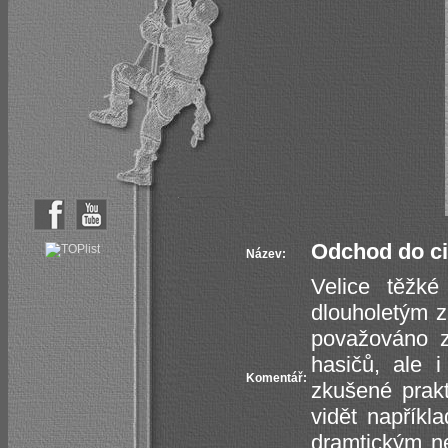
Odchod do civ
Název:
Velice těžké
dlouholetým z
považováno z
hasičů, ale i
Komentář:
zkušené prakt
vidět napříkl
dramtickým ne