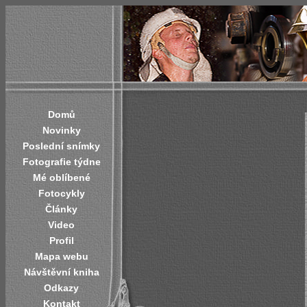
Domů
Novinky
Poslední snímky
Fotografie týdne
Mé oblíbené
Fotocykly
Články
Video
Profil
Mapa webu
Návštěvní kniha
Odkazy
Kontakt