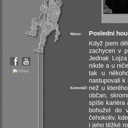
Poslední hou
Název:
Když jsem děl
zachycen v pr
Jednak Lojza 
nikde a u nič
tak u někoh
nastupovali k
než u kterého
Komentář:
občan, skromn
spíše kariéra
bohužel do v
čehokoliv, kde
i jeho těžké r