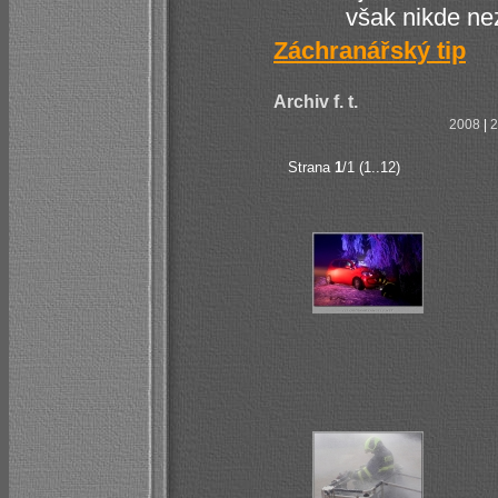
však nikde nezt
Záchranářský tip
Archiv f. t.
2008
|
2
Strana
1
/1 (1..12)