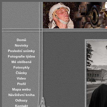
Domů
Novinky
Poslední snímky
Fotografie týdne
Mé oblíbené
Fotocykly
Články
Video
Profil
Mapa webu
Návštěvní kniha
Odkazy
Kontakt