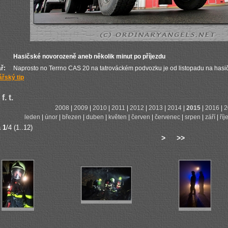
Hasičské novorozeně aneb několik minut po příjezdu
ř:
Naprosto no Terrno CAS 20 na tatrováckém podvozku je od listopadu na hasičs
řský tip
f. t.
2008
|
2009
|
2010
|
2011
|
2012
|
2013
|
2014
|
2015
|
2016
|
2
leden
|
únor
|
březen
|
duben
|
květen
|
červen
|
červenec
|
srpen
|
září
|
říj
a
1
/4 (1..12)