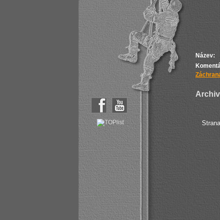
Název:
Komentá
Záchraná
Archiv 
Stran