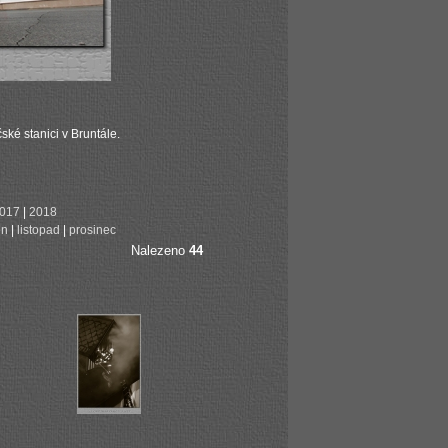
ké stanici v Bruntále.
017
|
2018
en
|
listopad
|
prosinec
Nalezeno
44