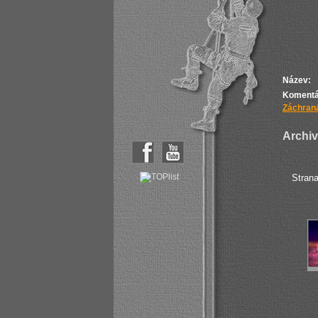
Název:
Komentá
Záchraná
Archiv 
Stran