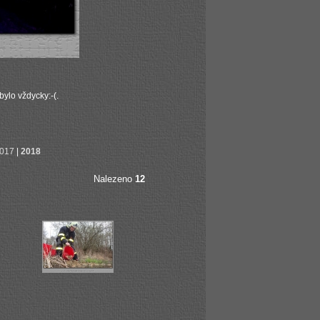
ylo vždycky:-(.
017
|
2018
Nalezeno
12