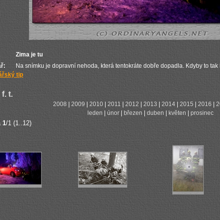
Zima je tu
ř:
Na snímku je dopravní nehoda, která tentokráte dobře dopadla. Kdyby to tak b
řský tip
f. t.
2008
|
2009
|
2010
|
2011
|
2012
|
2013
|
2014
|
2015
|
2016
|
2
leden
|
únor
|
březen
|
duben
|
květen
|
prosinec
a
1
/1 (1..12)