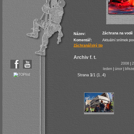
Záchrana na vodě
Název:
Komentář:
Aktuální snímek poc
Záchranářský tip
Archiv f. t.
2008
|
2
leden
|
únor
|
břez
Strana
1
/1 (1..4)