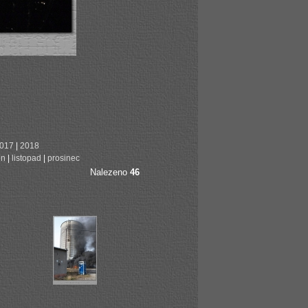
017
|
2018
en
|
listopad
|
prosinec
Nalezeno
46