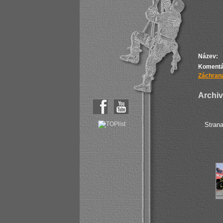
Název:
Komentá
Záchraná
Archiv 
Stran