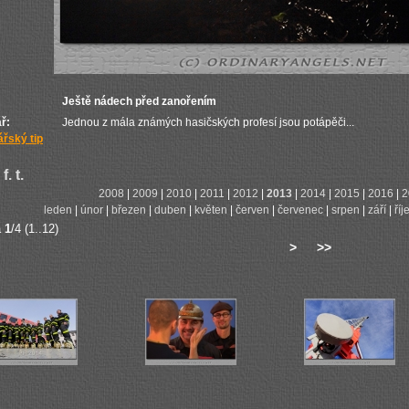
Ještě nádech před zanořením
ř:
Jednou z mála známých hasičských profesí jsou potápěči...
řský tip
f. t.
2008
|
2009
|
2010
|
2011
|
2012
|
2013
|
2014
|
2015
|
2016
|
2
leden
|
únor
|
březen
|
duben
|
květen
|
červen
|
červenec
|
srpen
|
září
|
říj
a
1
/4 (1..12)