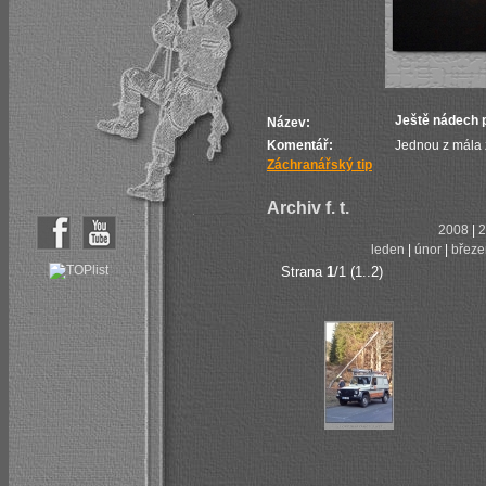
Ještě nádech 
Název:
Komentář:
Jednou z mála 
Záchranářský tip
Archiv f. t.
2008
|
2
leden
|
únor
|
březe
Strana
1
/1 (1..2)