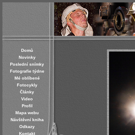
Domů
Novinky
Poslední snímky
Fotografie týdne
Mé oblíbené
Fotocykly
Články
Video
Profil
Mapa webu
Návštěvní kniha
Odkazy
Kontakt