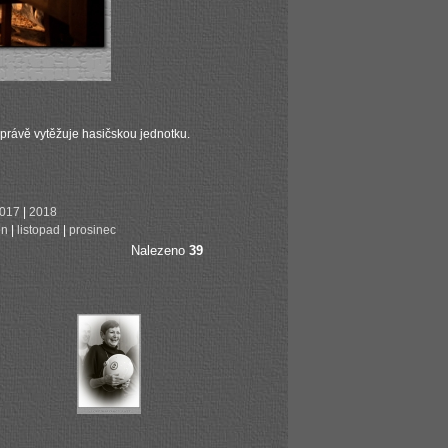
 právě vytěžuje hasičskou jednotku.
017
|
2018
en
|
listopad
|
prosinec
Nalezeno
39