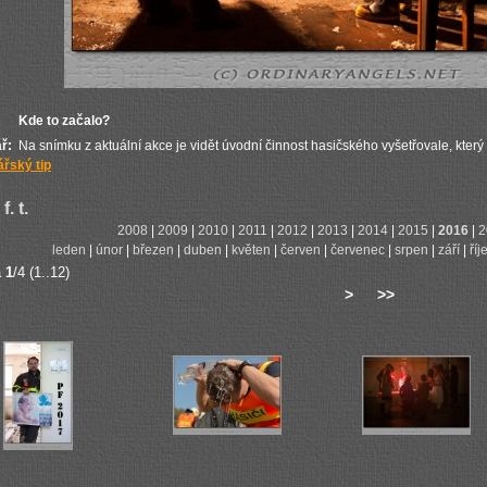
Kde to začalo?
ř:
Na snímku z aktuální akce je vidět úvodní činnost hasičského vyšetřovale, který
řský tip
f. t.
2008
|
2009
|
2010
|
2011
|
2012
|
2013
|
2014
|
2015
|
2016
|
2
leden
|
únor
|
březen
|
duben
|
květen
|
červen
|
červenec
|
srpen
|
září
|
říj
a
1
/4 (1..12)