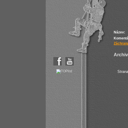
Název:
Komentá
Záchraná
Archiv 
Stran