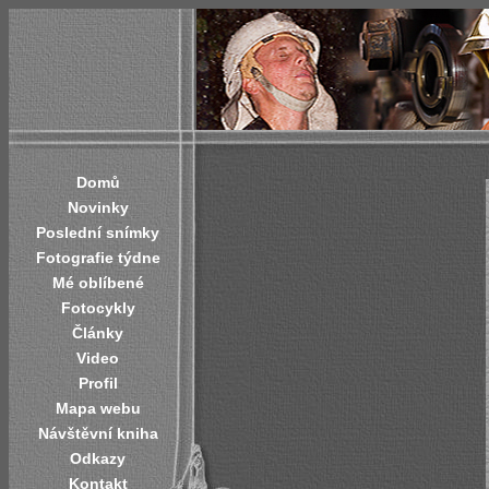
Domů
Novinky
Poslední snímky
Fotografie týdne
Mé oblíbené
Fotocykly
Články
Video
Profil
Mapa webu
Návštěvní kniha
Odkazy
Kontakt