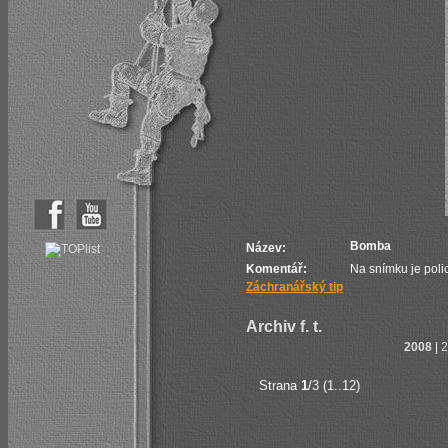
Bomba
Název:
Komentář:
Na snímku je poli
Záchranářský tip
Archiv f. t.
2008
|
2
Strana
1
/3 (1..12)