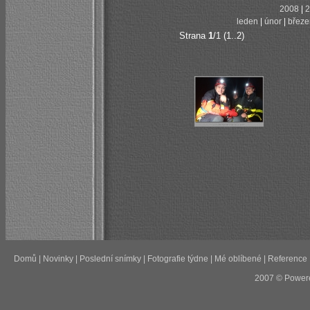
2008
|
2
leden
|
únor
|
březe
Strana
1
/1 (1..2)
Domů
|
Novinky
|
Poslední snímky
|
Fotografie týdne
|
Mé oblíbené
|
Reference
2007 © Power