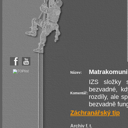
Matrakomunik
Název:
IZS složky 
bezvadné, kdy
Komentář:
rozdíly, ale s
bezvadně fung
Záchranářský tip
Archiv f. t.