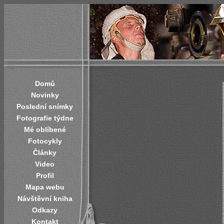
Domů
Novinky
Poslední snímky
Fotografie týdne
Mé oblíbené
Fotocykly
Články
Video
Profil
Mapa webu
Návštěvní kniha
Odkazy
Kontakt