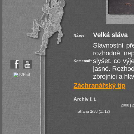
Velká sláva
Název:
Slavnostní př
rozhodně nep
slyšet. co výj
Komentář:
jasné. Rozhod
zbrojnici a hla
Záchranářský tip
Archiv f. t.
2008
|
2
Strana
1
/38 (1..12)