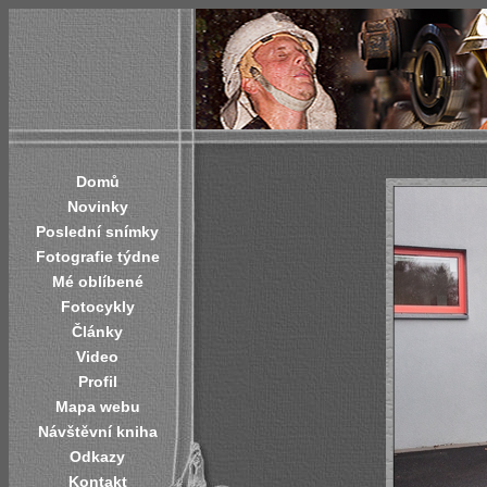
Domů
Novinky
Poslední snímky
Fotografie týdne
Mé oblíbené
Fotocykly
Články
Video
Profil
Mapa webu
Návštěvní kniha
Odkazy
Kontakt