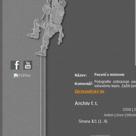
Focení s mistrem
Název:
Fotografie zobrazuje pa
Komentář:
sálavému teplu. Zažili j
Záchranářský tip
Archiv f. t.
2008
|
2
leden
|
únor
|
břez
Strana
1
/1 (1..4)