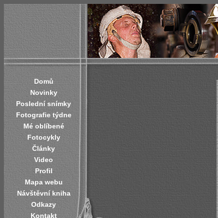
Domů
Novinky
Poslední snímky
Fotografie týdne
Mé oblíbené
Fotocykly
Články
Video
Profil
Mapa webu
Návštěvní kniha
Odkazy
Kontakt