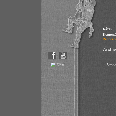
Název:
Komentá
Záchraná
Archiv 
Stran