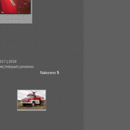
017
|
2018
en
|
listopad
|
prosinec
Nalezeno
5