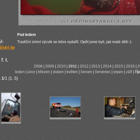
Pod ledem
ř:
Tradiční zimní výcvik se letos vydařil. Opět jsme byli, jak malé děti:-).
řský tip
f. t.
2008
|
2009
|
2010
|
2011
|
2012
|
2013
|
2014
|
2015
|
2016
|
2
leden
|
únor
|
březen
|
duben
|
květen
|
červen
|
červenec
|
srpen
|
září
|
říj
a
1
/1 (1..5)