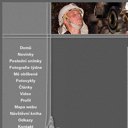
Domů
Novinky
Poslední snímky
Fotografie týdne
Mé oblíbené
Fotocykly
Články
Video
Profil
Mapa webu
Návštěvní kniha
Odkazy
Kontakt