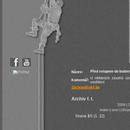
Před vstupem do budov
Název:
U některých zásahů vzn
Komentář:
osvětlení.
Záchranářský tip
Archiv f. t.
2008
|
2
leden
|
únor
|
břez
Strana
1
/5 (1..12)