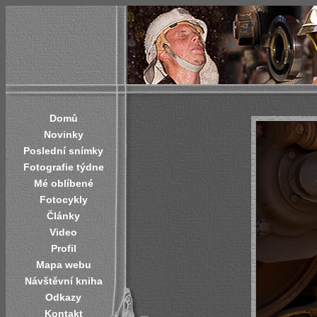
Domů
Novinky
Poslední snímky
Fotografie týdne
Mé oblíbené
Fotocykly
Články
Video
Profil
Mapa webu
Návštěvní kniha
Odkazy
Kontakt