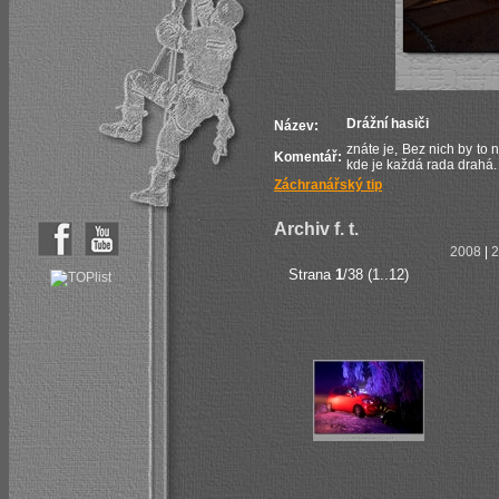
Drážní hasiči
Název:
znáte je, Bez nich by to 
Komentář:
kde je každá rada drahá.
Záchranářský tip
Archiv f. t.
2008
|
2
Strana
1
/38 (1..12)