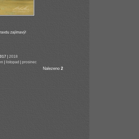
pravdu zajímavý!
017
|
2018
jen
|
listopad
|
prosinec
Nalezeno
2