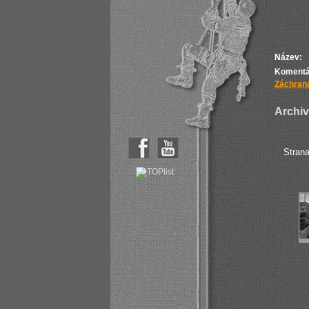
Název:
Komentá
Záchraná
Archiv 
Stran