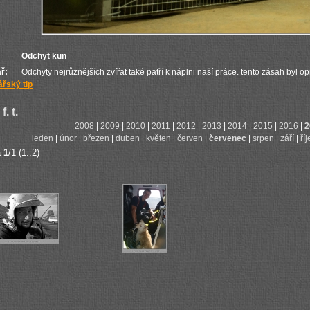
Odchyt kun
ř:
Odchyty nejrůznějších zvířat také patří k náplni naší práce. tento zásah byl o
řský tip
f. t.
2008
|
2009
|
2010
|
2011
|
2012
|
2013
|
2014
|
2015
|
2016
|
2
leden
|
únor
|
březen
|
duben
|
květen
|
červen
|
červenec
|
srpen
|
září
|
ří
a
1
/1 (1..2)