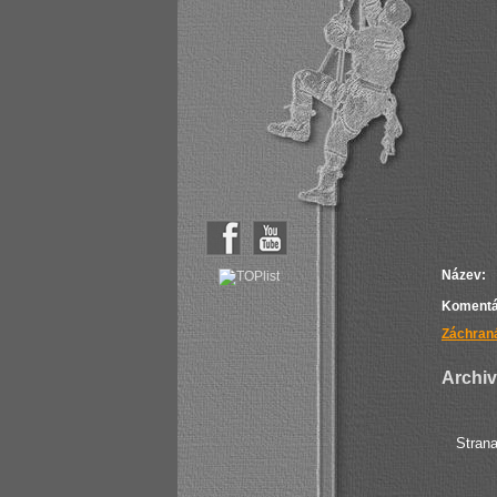
Název:
Komentá
Záchraná
Archiv 
Stran