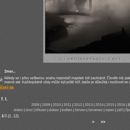
Zmar...
Někdy se i přes veškerou snahu nepodaří majetek lidí zachránit. Člověk má pak t
ř:
marné atd. Každopádně vždy může být ještě hůř, takže je důležitá i možnost ve zd
řský tip
f. t.
2008
|
2009
|
2010
|
2011
|
2012
|
2013
|
2014
|
2015
|
2016
|
2
leden
|
únor
|
březen
|
duben
|
květen
|
červen
|
červenec
|
srpen
|
září
|
říj
a
1
/3 (1..12)