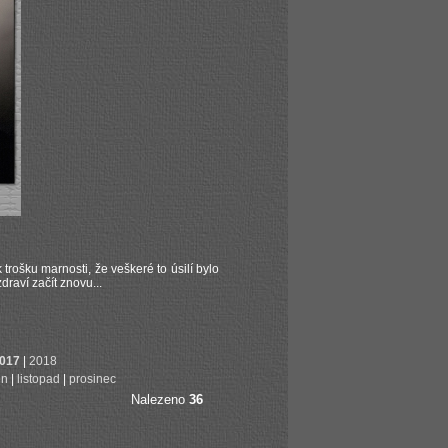
rošku marnosti, že veškeré to úsilí bylo
raví začít znovu...
017
|
2018
en
|
listopad
|
prosinec
Nalezeno
36