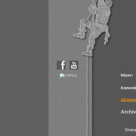
Název:
Komentá
Záchraná
Archiv 
Stran