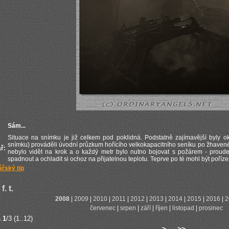
Sám...
Situace na snímku je již celkem pod poklidná. Podstatně zajímavější byly o
snímku) prováděli úvodní průzkum hořícího velkokapacitního seníku po žhavené
ř:
nebylo vidět na krok a o každý metr bylo nutno bojovat s požárem - proud
spadnout a ochladit si ochoz na přijatelnou teplotu. Teprve po té mohl být poříze
řský tip
f. t.
2008
|
2009
|
2010
|
2011
|
2012
|
2013
|
2014
|
2015
|
2016
|
2
červenec
|
srpen
|
září
|
říjen
|
listopad
|
prosinec
a
1
/3 (1..12)