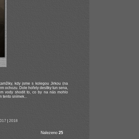
kamžiky, kdy jsme s kolegou Jirkou (na
m ochozu. Dole hořely desítky tun sena,
em vody shodit to, co by na nás mohlo
n tento snímek...
017
|
2018
Nalezeno
25