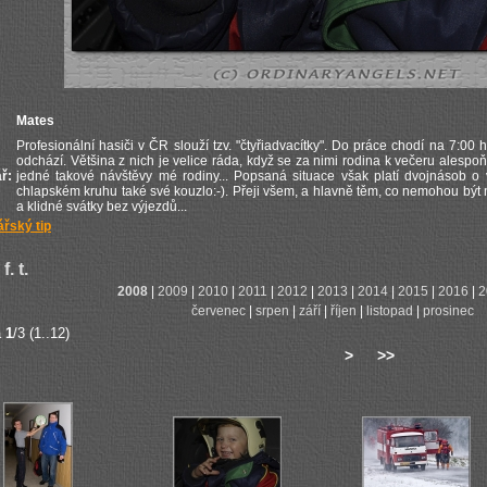
Mates
Profesionální hasiči v ČR slouží tzv. "čtyřiadvacítky". Do práce chodí na 7:0
odchází. Většina z nich je velice ráda, když se za nimi rodina k večeru alespoň
ř:
jedné takové návštěvy mé rodiny... Popsaná situace však platí dvojnásob o v
chlapském kruhu také své kouzlo:-). Přeji všem, a hlavně těm, co nemohou být 
a klidné svátky bez výjezdů...
řský tip
f. t.
2008
|
2009
|
2010
|
2011
|
2012
|
2013
|
2014
|
2015
|
2016
|
2
červenec
|
srpen
|
září
|
říjen
|
listopad
|
prosinec
a
1
/3 (1..12)