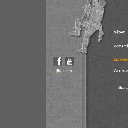
Název:
Komentá
Záchraná
Archiv 
Stran