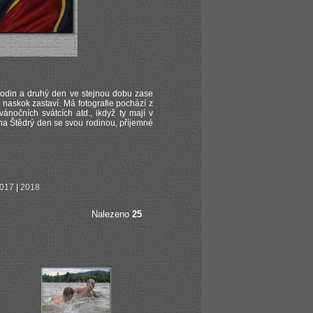
0 hodin a druhý den ve stejnou dobu zase
 naskok zastaví. Má fotografie pochází z
ánočních svátcích atd., ikdyž ty mají v
na Štědrý den se svou rodinou, příjemné
017
|
2018
Nalezeno
25