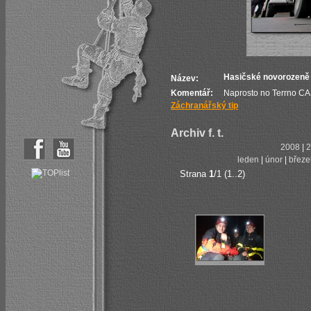
Hasičské novorozeně a
Název:
Komentář:
Naprosto no Terrno CAS
Záchranářský tip
Archiv f. t.
2008
|
2
leden
|
únor
|
březe
Strana
1
/1 (1..2)