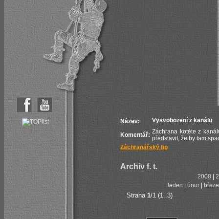
Vysvobození z kanálu
Název:
Záchrana kotěte z kaná
Komentář:
představit, že by tam spad
Záchranářský tip
Archiv f. t.
2008
|
2
leden
|
únor
|
břez
Strana
1
/1 (1..3)