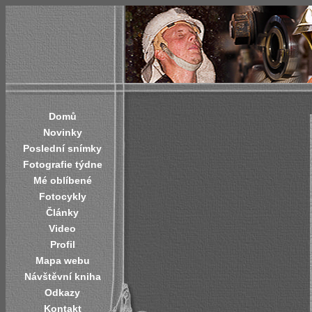
Domů
Novinky
Poslední snímky
Fotografie týdne
Mé oblíbené
Fotocykly
Články
Video
Profil
Mapa webu
Návštěvní kniha
Odkazy
Kontakt